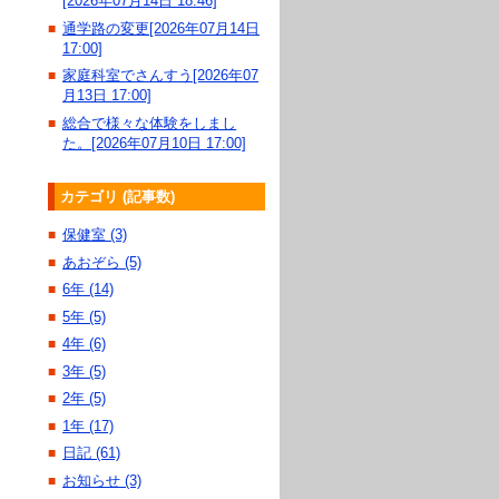
[2026年07月14日 18:46]
通学路の変更[2026年07月14日
■
17:00]
家庭科室でさんすう[2026年07
■
月13日 17:00]
総合で様々な体験をしまし
■
た。[2026年07月10日 17:00]
カテゴリ (記事数)
保健室 (3)
■
あおぞら (5)
■
6年 (14)
■
5年 (5)
■
4年 (6)
■
3年 (5)
■
2年 (5)
■
1年 (17)
■
日記 (61)
■
お知らせ (3)
■