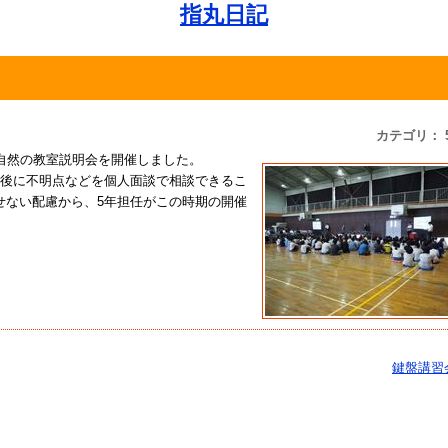
指丸日記
カテゴリ： 
自然の教室説明会を開催しました。
会後に不明点などを個人面談で相談できるこ
せない配慮から、5年担任がこの時期の開催
鍵盤講習