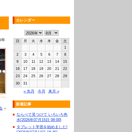
カレンダー
5年
日
月
火
水
木
金
土
1
2
3
4
5
6
7
8
9
10
11
12
13
14
15
16
17
18
19
20
21
22
23
24
25
26
27
28
29
30
31
« 先月
今月
来月 »
新着記事
会
»
ならべて見つけて いろいろ色
■
水[2026年07月15日 08:00]
タブレット学習を始めました!
■