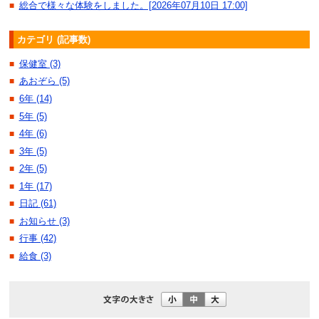
総合で様々な体験をしました。[2026年07月10日 17:00]
■
カテゴリ (記事数)
保健室 (3)
■
あおぞら (5)
■
6年 (14)
■
5年 (5)
■
4年 (6)
■
3年 (5)
■
2年 (5)
■
1年 (17)
■
日記 (61)
■
お知らせ (3)
■
行事 (42)
■
給食 (3)
■