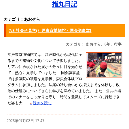
指丸日記
カテゴリ：あおぞら
7/3 社会科見学(江戸東京博物館・国会議事堂)
カテゴリ： あおぞら、6年、行事
江戸東京博物館では、江戸時代から現代に至
るまでの建物や文化について学習しました。
リアルに再現された展示の数々に目を光らせ
て、熱心に見学していました。 国会議事堂
では参議院の議場を見学後、委員会体験プロ
グラムに参加しました。法案の話し合いから採決までを体験し、政
治の仕組みについてさらに学びを深めていました。 また、公共の場
でのマナーをしっかりと守り、時間を意識してスムーズに行動でき
た姿も大...
»
続きを読む
2026年07月03日 17:47