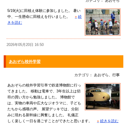
カテゴリ： あおぞら
5/19(火)に田植え体験に参加しました。 暑い
中、一生懸命に田植えを行いました。
»
続
きを読む
2026年05月20日 16:50
あおぞら校外学習
カテゴリ： あおぞら、行事
あおぞらの校外学習引率で鉄道博物館に行っ
てきました。 移動は電車で、3年生以上は切
符の買い方から勉強しました。 博物館で
は、実物の車両や広大なジオラマに、子ども
たちから感嘆の声。 展望デッキでは、分刻
みに現れる新幹線に興奮しました。 礼儀正
しく楽しく一日を過ごすことができたと思います。
»
続きを読む