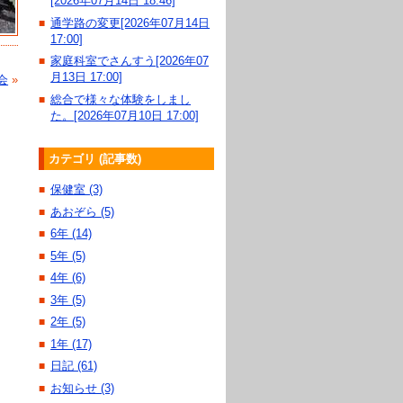
[2026年07月14日 18:46]
通学路の変更[2026年07月14日
■
17:00]
家庭科室でさんすう[2026年07
■
月13日 17:00]
会
»
総合で様々な体験をしまし
■
た。[2026年07月10日 17:00]
カテゴリ (記事数)
保健室 (3)
■
あおぞら (5)
■
6年 (14)
■
5年 (5)
■
4年 (6)
■
3年 (5)
■
2年 (5)
■
1年 (17)
■
日記 (61)
■
お知らせ (3)
■