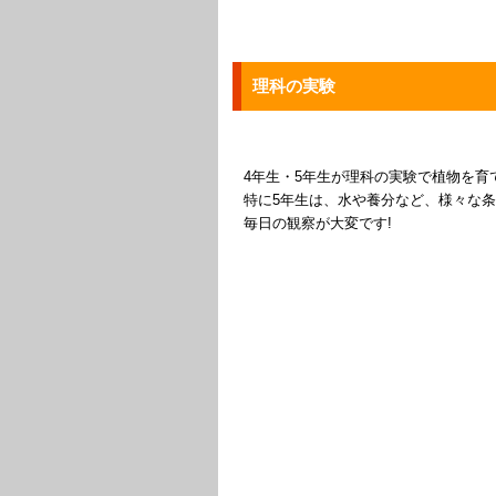
理科の実験
4年生・5年生が理科の実験で植物を育
特に5年生は、水や養分など、様々な
毎日の観察が大変です!