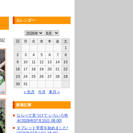
カレンダー
日記
日
月
火
水
木
金
土
1
2
3
4
5
6
7
8
9
10
11
12
13
14
15
16
17
18
19
20
21
22
23
24
25
26
27
28
29
30
31
« 先月
今月
来月 »
新着記事
ならべて見つけて いろいろ色
■
水[2026年07月15日 08:00]
タブレット学習を始めました!
■