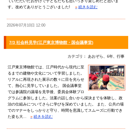
ていただいたおかげで子どもたちも思いっきり楽しめたと思いま
す。改めてありがとうございました!
»
続きを読む
2026年07月10日 12:00
7/3 社会科見学(江戸東京博物館・国会議事堂)
カテゴリ： あおぞら、6年、行事
江戸東京博物館では、江戸時代から現代に至
るまでの建物や文化について学習しました。
リアルに再現された展示の数々に目を光らせ
て、熱心に見学していました。 国会議事堂
では参議院の議場を見学後、委員会体験プロ
グラムに参加しました。法案の話し合いから採決までを体験し、政
治の仕組みについてさらに学びを深めていました。 また、公共の場
でのマナーをしっかりと守り、時間を意識してスムーズに行動でき
た姿も大...
»
続きを読む