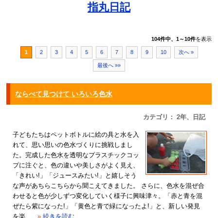
指丸日記
104件中、1～10件
を表示
1
2
3
4
5
6
7
8
9
10
次へ »
最後へ »»
ならべて見つけて いろいろ色水
カテゴリ： 2年、日記
子どもたちはペットボトルに絵の具と水を入
れて、思い思いの色水づくりに挑戦しまし
た。完成した色水を透明なプラスチックコッ
プに注ぐと、色の違いや美しさがよく見え、
「きれい!」「ジュースみたい!」と嬉しそう
な声があちらこちらから聞こえてきました。 さらに、色水を混ぜ合
わせると色が少しずつ変化していく様子に興味津々。「赤と青を混
ぜたら紫になった!」「黄色と青で緑になったよ!」と、新しい発見
を楽...
»
続きを読む