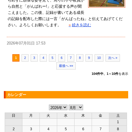
らめずに頑張る姿を見て、周りの子や教員か
ら自然と「がんばれー!」と応援する声が聞
こえました。この後、記録が書いてある成長
の記録を配布した際には一言「がんばったね」と伝えてあげてくだ
さい。よろしくお願いします。
»
続きを読む
2026年07月01日 17:53
1
2
3
4
5
6
7
8
9
10
次へ »
最後へ »»
104件中、1～10件
を表示
カレンダー
日
月
火
水
木
金
土
1
2
3
4
5
6
7
8