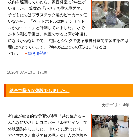
校内を巡回していたら、家庭科室に2年生が
いました。 算数の「かさ」を学ぶ学習で、
子どもたちはプラスチック製のビーカーを使
いながら、 「ペットボトルは何デシリット
ルかな・・・」と計測していました。 水で
かさを測る学習は、教室でやると床が水浸し
になりかねないので、 蛇口とシンクのある家庭科室で学習するのは
理にかなっています。 2年の先生たちの工夫に「なるほ
ど!」...
»
続きを読む
2026年07月13日 17:00
総合で様々な体験をしました。
カテゴリ： 4年
4年生が総合的な学習の時間「共に生きる～
みんなにやさしいユニバーサルデザイン」で
体験活動をしました。 車いすに乗ったり、
アイマスクと白状で目の見えない人の体験を