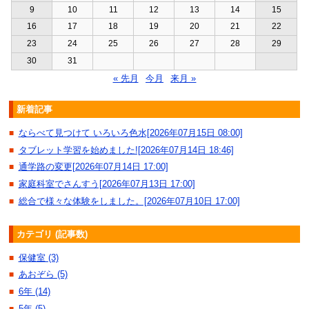
9
10
11
12
13
14
15
16
17
18
19
20
21
22
23
24
25
26
27
28
29
30
31
« 先月
今月
来月 »
新着記事
ならべて見つけて いろいろ色水[2026年07月15日 08:00]
■
タブレット学習を始めました![2026年07月14日 18:46]
■
通学路の変更[2026年07月14日 17:00]
■
家庭科室でさんすう[2026年07月13日 17:00]
■
総合で様々な体験をしました。[2026年07月10日 17:00]
■
カテゴリ (記事数)
保健室 (3)
■
あおぞら (5)
■
6年 (14)
■
5年 (5)
■